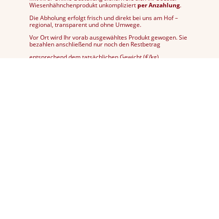
Wiesenhähnchenprodukt unkompliziert
per Anzahlung
.
Die Abholung erfolgt frisch und direkt bei uns am Hof –
regional, transparent und ohne Umwege.
Vor Ort wird Ihr vorab ausgewähltes Produkt gewogen. Sie
bezahlen anschließend nur noch den Restbetrag
entsprechend dem tatsächlichen Gewicht (€/kg).
Fair kalkuliert, bewusst produziert und ehrlich abgerechnet
– für nachhaltigen Genuss mit gutem Gefühl.
Nächster Abholtermin:
8.8.26 10:00-16:00
Uhr in der Spargelscheune, Arnsberger
Str. 115 Soest Ruploh
9.8.26 10:00-16:00
Uhr in der Spargelscheune, Arnsberger
Str. 115 Soest Ruploh
Aktuell auch 24/7 frisch bei uns ab Hof verfügbar.