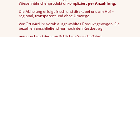
Wiesenhähnchenprodukt unkompliziert
per Anzahlung
.
Die Abholung erfolgt frisch und direkt bei uns am Hof –
regional, transparent und ohne Umwege.
Vor Ort wird Ihr vorab ausgewähltes Produkt gewogen. Sie
bezahlen anschließend nur noch den Restbetrag
entsprechend dem tatsächlichen Gewicht (€/kg).
Fair kalkuliert, bewusst produziert und ehrlich abgerechnet
– für nachhaltigen Genuss mit gutem Gefühl.
Nächster Abholtermin:
8.8.26 10:00-16:00
Uhr in der Spargelscheune, Arnsberger
Str. 115 Soest Ruploh
9.8.26 10:00-16:00
Uhr in der Spargelscheune, Arnsberger
Str. 115 Soest Ruploh
Aktuell auch 24/7 frisch bei uns ab Hof verfügbar.