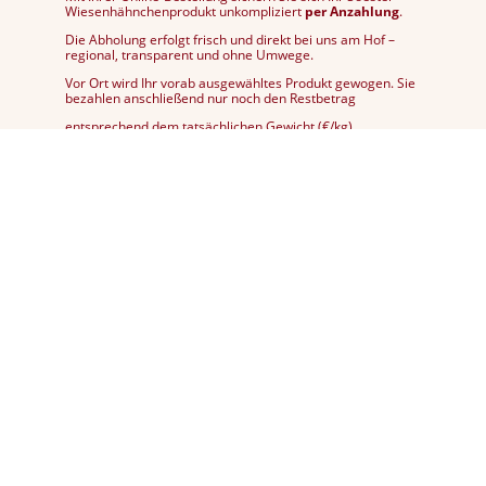
Wiesenhähnchenprodukt unkompliziert
per Anzahlung
.
Die Abholung erfolgt frisch und direkt bei uns am Hof –
regional, transparent und ohne Umwege.
Vor Ort wird Ihr vorab ausgewähltes Produkt gewogen. Sie
bezahlen anschließend nur noch den Restbetrag
entsprechend dem tatsächlichen Gewicht (€/kg).
Fair kalkuliert, bewusst produziert und ehrlich abgerechnet
– für nachhaltigen Genuss mit gutem Gefühl.
Nächster Abholtermin:
8.8.26 10:00-16:00
Uhr in der Spargelscheune, Arnsberger
Str. 115 Soest Ruploh
9.8.26 10:00-16:00
Uhr in der Spargelscheune, Arnsberger
Str. 115 Soest Ruploh
Aktuell auch 24/7 frisch bei uns ab Hof verfügbar.